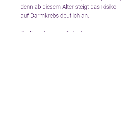
denn ab diesem Alter steigt das Risiko
auf Darmkrebs deutlich an.
Die Einladung zur Teilnahme am
Mammographie-Screening erfolgt im 2-
jährigen Rhythmus ab 50 Jahre bis zum
69. Lebensjahr.
Ergänzend zur gesetzlichen Krebsvorsorge
können Sie bei uns folgende zusätzliche
Leistungen (= Individuelle
Gesundheitsleitungen = IGeL) in Anspruch
nehmen, die im Rahmen der Krebsvorsorge
leider NICHT von den gesetzlichen