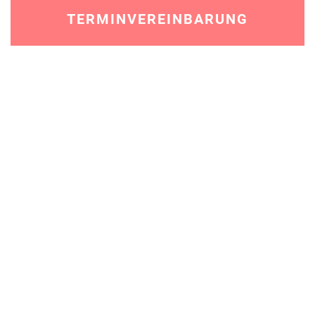
TERMINVEREINBARUNG
HERZLICH
WILLKOMMEN IN
MEINER FRAUEN­
ARZT­PRAXIS
JULIA GIESEN
Liebe Patientin,